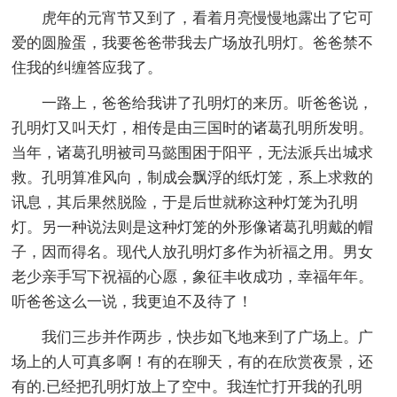
虎年的元宵节又到了，看着月亮慢慢地露出了它可
爱的圆脸蛋，我要爸爸带我去广场放孔明灯。爸爸禁不
住我的纠缠答应我了。
一路上，爸爸给我讲了孔明灯的来历。听爸爸说，
孔明灯又叫天灯，相传是由三国时的诸葛孔明所发明。
当年，诸葛孔明被司马懿围困于阳平，无法派兵出城求
救。孔明算准风向，制成会飘浮的纸灯笼，系上求救的
讯息，其后果然脱险，于是后世就称这种灯笼为孔明
灯。另一种说法则是这种灯笼的外形像诸葛孔明戴的帽
子，因而得名。现代人放孔明灯多作为祈福之用。男女
老少亲手写下祝福的心愿，象征丰收成功，幸福年年。
听爸爸这么一说，我更迫不及待了！
我们三步并作两步，快步如飞地来到了广场上。广
场上的人可真多啊！有的在聊天，有的在欣赏夜景，还
有的.已经把孔明灯放上了空中。我连忙打开我的孔明