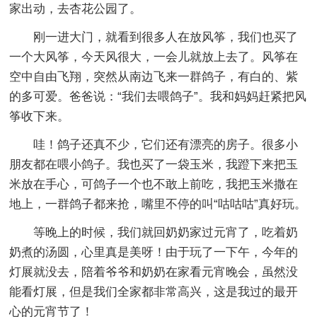
家出动，去杏花公园了。
刚一进大门，就看到很多人在放风筝，我们也买了
一个大风筝，今天风很大，一会儿就放上去了。风筝在
空中自由飞翔，突然从南边飞来一群鸽子，有白的、紫
的多可爱。爸爸说：“我们去喂鸽子”。我和妈妈赶紧把风
筝收下来。
哇！鸽子还真不少，它们还有漂亮的房子。很多小
朋友都在喂小鸽子。我也买了一袋玉米，我蹬下来把玉
米放在手心，可鸽子一个也不敢上前吃，我把玉米撒在
地上，一群鸽子都来抢，嘴里不停的叫“咕咕咕”真好玩。
等晚上的时候，我们就回奶奶家过元宵了，吃着奶
奶煮的汤圆，心里真是美呀！由于玩了一下午，今年的
灯展就没去，陪着爷爷和奶奶在家看元宵晚会，虽然没
能看灯展，但是我们全家都非常高兴，这是我过的最开
心的元宵节了！