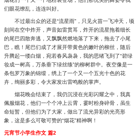
烟花们一个又一个地粉装登场，他们那优美的舞姿令我
们眼花缭乱，连连叫好。
不过最出众的还是“流星雨”，只见火苗一飞冲天，顷
刻间在空中炸开，声音如雷贯耳，炸开的流星拖着细长
的尾巴四散奔逃，又飘飘然燃地落了下来，拖去了小尾
巴，瞧！尾巴们成了才展开带黄色的嫩叶的柳丝，随后
升腾起一缕白烟，宛若春风袅袅，我的思绪飞到了“碧绿
妆成一树高，万条垂下绿丝绦”的柳树群中。夜空像是一
条包罗万象的锦缎，绣上了一个又一个五光十色的花
卉，绚丽多彩，令大家发出雷鸣般的掌声。
烟花晚会结束了，我仍沉浸在光彩闪耀之中，我真
佩服烟花，他们一个个冲上云霄，霎时粉身碎骨，虽生
命短暂，但他们为了大家，做出了流光异彩的光亮形
象，这是多么可敬可赞的“烟花”精神啊！
元宵节小学生作文 篇2