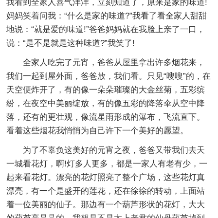
我看到全家人喜气洋洋，立刻知道了，原来是家的味道!
妈妈笑着问我：“什么是家的味道?”我看了看全家人甜甜
地说：“就是爱的味道!”爸爸妈妈就在我脸上亲了一口，
说：“是不是就是这种味道?”我笑了!
全家人吃完了元宵，爸爸从屋里拿出许多烟花来，
我们一起到屋外面，爸爸放，我们看。只见“嗖嗖”的，在
天空便炸开了，有的像一朵朵璀璨的大金丝菊，五彩缤
纷，在夜空中美丽绽放，有的像五彩的降落伞从空中降
落，还有的更壮观，像流星雨形成的瀑布，飞流直下。
看着这些烟花我悄悄为自己许下一个美好的愿望。
为了不辜负这美好的元宵之夜，爸爸又带我们去天
一城看花灯，啊!灯多人更多，都是一家人有老有少，一
起来看花灯。漂亮的花灯照亮了整个广场，这些花灯真
漂亮，有一个是盛开的莲花，还在徐徐的转动，上面站
着一位美丽的仙子。那边有一个葫芦形状的花灯，大大