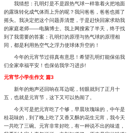
我猜想：孔明灯是不是跟热气球一样靠着火把地面
的露珠转化成气体而上升的呢？我问爸爸，爸爸也摇了
摇头。我决定把这个问题弄清楚，于是赶快回家求助我
的家庭老师——电脑博士。我上网搜索了半天，终于找
到了我需要的答案：孔明灯的原理与热气球的原理相
同，都是利用热空气之浮力使球体升空的！
今年的元宵节过得真有意思！希望孔明灯能保佑我
们全家幸福平安！也保佑我学习进步!
元宵节小学生作文 篇3
新年的炮声还回响在耳边呢，转眼就到了正月十
五，也就是元宵节，这下又可以热闹了。
今天可是把元宵吃了个够，早晨玫瑰味的，中午是
桂花味的，到了晚上吃了又香又酥的花生元宵，我今天
一共吃了三碗。元宵非常好吃，有一种说不出的味道，