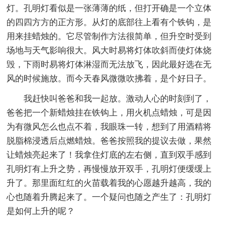
灯。孔明灯看似是一张薄薄的纸，但打开确是一个立体
的四四方方的正方形。从灯的底部往上看有个铁钩，是
用来挂蜡烛的。它尽管制作方法很简单，但升空时受到
场地与天气影响很大。风大时易将灯体吹斜而使灯体烧
毁，下雨时易将灯体淋湿而无法放飞，因此最好选在无
风的时候施放。而今天春风微微吹拂着，是个好日子。
我赶快叫爸爸和我一起放。激动人心的时刻到了，
爸爸把一个新蜡烛挂在铁钩上，用火机点蜡烛，可是因
为有微风怎么也点不着，我眼珠一转，想到了用酒精将
脱脂棉浸透后点燃蜡烛。爸爸按照我的提议去做，果然
让蜡烛亮起来了！我拿住灯底的左右侧，直到双手感到
孔明灯有上升之势，再慢慢放开双手，孔明灯便缓缓上
升了。那里面红红的火苗载着我的心愿越升越高，我的
心也随着升腾起来了。一个疑问也随之产生了：孔明灯
是如何上升的呢？