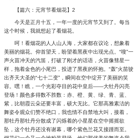
【篇六：元宵节看烟花】2
今天是正月十五，一年一度的元宵节又到了。每当
这个时候，我就想起了看烟花。
呵！看烟花的人人山人海，大家都在议论，想象着
美丽的烟花。仰首望天，盼望着黑夜中出现光点。“嗖”一
声火苗冲天的汽笛，打破了刚才的话语，火苗像彗星一
样，拖着金色的小尾巴，投进了黑夜的怀抱。“轰”火苗驶
出齐天大圣的“七十二变”，瞬间在空中绽开了美丽的笑
容。嘿！瞧，一个光彩夺目的花中皇后——大牡丹闪亮
登场！颜色多得数不胜数：赤、橙、黄、绿、青、蓝、
紫，比朝霞云朵还要丰富，硕大无比。它那高雅素洁的
舞姿令观众们赞不绝口，我也情不自禁地大叫，接着，
那牡丹那牡丹分散成了闪烁着的小星星在空中摇摇欲
坠，这个牡丹还没有谢幕，哪个紫色兰花又接踵而至。