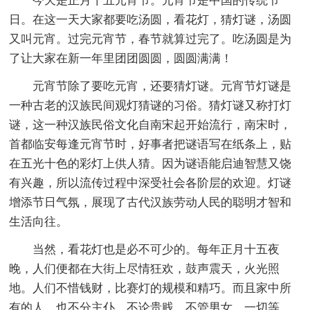
今天是正月十五元宵节。元宵节是中国的传统节
日。在这一天大家都要吃汤圆，看花灯，猜灯谜，汤圆
又叫元宵。过完元宵节，春节就算过完了。吃汤圆是为
了让大家在新一年里团团圆圆，圆圆满满！
元宵节除了要吃元宵，还要猜灯谜。元宵节灯谜是
一种古老的汉族民间观灯猜谜的习俗。猜灯谜又称打灯
谜，这一种汉族民俗文化自南宋起开始流行，南宋时，
首都临安每逢元宵节时，好事者把谜语写在纸条上，贴
在五光十色的彩灯上供人猜。因为谜语能启迪智慧又饶
有兴趣，所以流传过程中深受社会各阶层的欢迎。灯谜
增添节日气氛，展现了古代汉族劳动人民的聪明才智和
生活向往。
当然，看花灯也是必不可少的。每年正月十五夜
晚，人们便都在大街上尽情狂欢，鼓声震天，火光照
地。人们不惜钱财，比赛灯的规模和精巧。而且家中所
有的人，也不分主仆，不论贵贱，不管男女，一切等