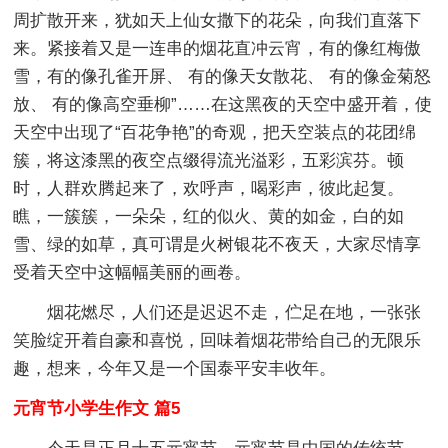
周扩散开来，犹如天上仙女撒下的花朵，向我们直落下
来。紧接着又是一连串的烟花直冲云宵，有的像红梅傲
雪，有的像孔雀开屏、 有的像天女散花、 有的像金菊怒
放、 有的像高空垂柳”……在这黑夜的天空中盛开着，使
天空中出现了“百花争艳”的奇观，把天空装点的花团绵
簇，将这漆黑的夜空点缀得流光溢彩，五彩滨芬。顿
时，人群欢腾起来了，欢呼声，喝彩声，彼此起复。
瞧，一簇簇，一朵朵，红的似火、黄的如金，白的如
雪、绿的如草，真可谓是火树银花不夜天，大家尽情享
受着天空中这幅幅美丽的画卷。
烟花燃尽，人们还是迟迟不走，伫足在地，一张张
笑脸绽开着自豪和喜悦，回味着烟花带给自己的无限乐
趣，想来，今年又是一个国泰平安丰收年。
元宵节小学生作文 篇5