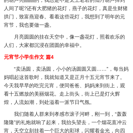
的葫芦亮晶晶的，我想是不是太上老君的仙丹葫芦掉到
人间了呢?还有大肥猪的花灯，燕子的花灯，真是生财猪
拱门，致富燕迎春。看着这些花灯，我想到了明年的元
宵节，我也要做一盏。
月亮圆圆的挂在天空中，像一盏花灯，照着欢乐的
人们，大家都沉浸在团圆的幸福中。
元宵节小学生作文 篇4
“卖汤圆，卖汤圆，小小的汤圆圆又圆……”，每当妈
妈唱起这首歌时，我就知道又是正月十五元宵节来了。
今天我早早的吃完元宵，便同爸爸、妈妈来到街上，观
看十五燃放的美丽烟花。走上街头，街上已是灯火辉
煌，人流如潮，到处溢着一派节日气氛。
我们随着人群来到孝感市滚子河畔，刚一到，“轰轰
隆隆”的礼炮就响了起来，我抬头望去，一个烟花直冲云
宵，天空立刻挂着一个巨大的彩球，闪耀着金光，向四