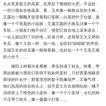
丛丛笔直挺立的高粱，也举起了燃烧的火把。不远处，
一些小朋友在收蔬菜。看，玉米像一根根会笑的大棒，
正露出一颗颗牙齿望着我们笑呢；白菜把叶子合拢，真
像一个个害羞的小姑娘；又扁又圆的大南瓜活像一个个
车轮，小朋友们抱不动它，便把它放在地上滚来滚去，
一会儿就运到了目的地，好省力呀。还有那又大又胖的
冬瓜，像个大鼓一样，拍一拍，会听到“嘭嘭嘭”的声音。
又细又长的丝瓜像一根根香肠，也好似一个个又高又瘦
的小伙子……
梯田上种着许多果树，果实挂满了枝头。快看，苹
果姑娘被小朋友们弄得不知如何是好，只好害羞地躲进
翠绿的叶丛中；那黄澄澄的梨子既像葫芦，又像气球，
他们高高的挂在枝头上，似乎是士兵在放哨站岗；橘子
冻得穿上了橙色的小皮袄，像一个个小皮球；火红的柿
子压弯了枝头，像一盏盏小灯笼……