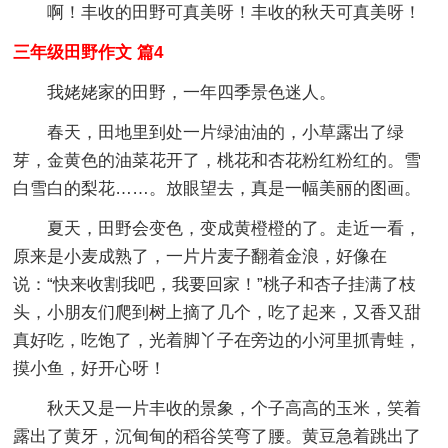
啊！丰收的田野可真美呀！丰收的秋天可真美呀！
三年级田野作文 篇4
我姥姥家的田野，一年四季景色迷人。
春天，田地里到处一片绿油油的，小草露出了绿
芽，金黄色的油菜花开了，桃花和杏花粉红粉红的。雪
白雪白的梨花……。放眼望去，真是一幅美丽的图画。
夏天，田野会变色，变成黄橙橙的了。走近一看，
原来是小麦成熟了，一片片麦子翻着金浪，好像在
说：“快来收割我吧，我要回家！”桃子和杏子挂满了枝
头，小朋友们爬到树上摘了几个，吃了起来，又香又甜
真好吃，吃饱了，光着脚丫子在旁边的小河里抓青蛙，
摸小鱼，好开心呀！
秋天又是一片丰收的景象，个子高高的玉米，笑着
露出了黄牙，沉甸甸的稻谷笑弯了腰。黄豆急着跳出了