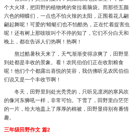
个大火球，把田野的植物烤的耷拉着脑袋。而那些五颜
六色的蝴蝶们，一点也不怕火辣的太阳，正围着花儿翩
翩起舞呢！可爱的'蜻蜓们也不怕酷热，正在忙着捉害虫
呢！还有树上那吱吱叫个不停的知了，它们不分白天和
晚上，都在告诉人们热啊！热啊！
熬过酷暑秋天来了，天气渐渐变得凉爽了，田野里
到处都是丰收的景象。看！农民伯伯们正在收割粮食
呢！他们个个都露出喜悦的笑容，我仿佛听见农民伯伯
们说又是一个丰收节啊！
冬天，田野里到处光秃秃的，只听见凛冽的寒风吹
的像河东狮吼一样，非常可怕。下雪了，田野里白茫茫
的一片，给大地盖上了厚厚的棉被，田野显得别有番情
趣。
三年级田野作文 篇2