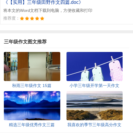
《【实用】三年级田野作文四篇.doc》
将本文的Word文档下载到电脑，方便收藏和打印
推荐度：
三年级作文图文推荐
秋雨三年级作文 15篇
小学三年级开学第一天作文
精选三年级优秀作文三篇
我喜欢的季节三年级高分作文