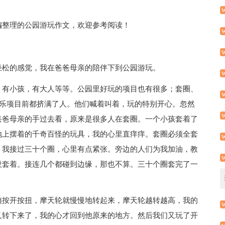
编整理的公园游玩作文，欢迎参考阅读！
轻松的感觉，我在爸爸母亲的陪伴下到公园游玩。
，有小孩，有大人等等。公园里好玩的项目也有很多；套圈、
每个游乐项目前都挤满了人。他们喊着叫着，玩的特别开心。忽然
爸爸母亲的手过去看，原来是很多人在套圈。一个小孩套着了
地上摆着的千奇百怪的玩具，我的心里直痒痒。套圈必须全套
。我接过三十个圈，心里有点紧张。旁边的人们为我加油，教
没套着。接连几个都碰到边缘，那也不算。三十个圈套完了一
姨按开按扭，摩天轮就慢慢地转起来，摩天轮越转越高，我的
又转下来了，我的心才回到他原来的地方。然后我们又玩了开