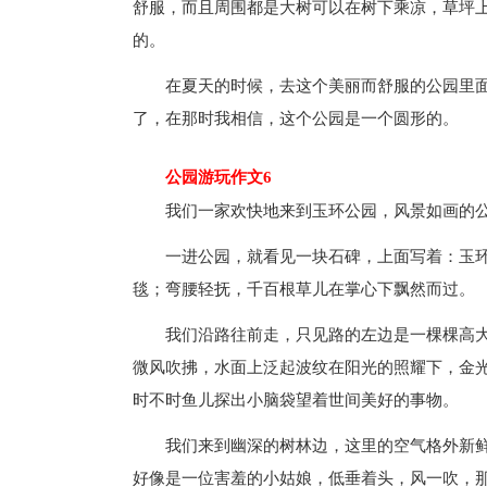
舒服，而且周围都是大树可以在树下乘凉，草坪
的。
在夏天的时候，去这个美丽而舒服的公园里
了，在那时我相信，这个公园是一个圆形的。
公园游玩作文6
我们一家欢快地来到玉环公园，风景如画的
一进公园，就看见一块石碑，上面写着：玉
毯；弯腰轻抚，千百根草儿在掌心下飘然而过。
我们沿路往前走，只见路的左边是一棵棵高
微风吹拂，水面上泛起波纹在阳光的照耀下，金
时不时鱼儿探出小脑袋望着世间美好的事物。
我们来到幽深的树林边，这里的空气格外新
好像是一位害羞的小姑娘，低垂着头，风一吹，那