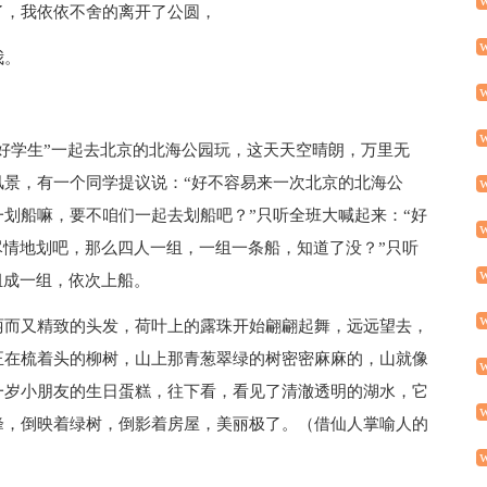
了，我依依不舍的离开了公圆，
我。
三好学生”一起去北京的北海公园玩，这天天空晴朗，万里无
风景，有一个同学提议说：“好不容易来一次北京的北海公
划船嘛，要不咱们一起去划船吧？”只听全班大喊起来：“好
尽情地划吧，那么四人一组，一组一条船，知道了没？”只听
组成一组，依次上船。
丽而又精致的头发，荷叶上的露珠开始翩翩起舞，远远望去，
正在梳着头的柳树，山上那青葱翠绿的树密密麻麻的，山就像
一岁小朋友的生日蛋糕，往下看，看见了清澈透明的湖水，它
峰，倒映着绿树，倒影着房屋，美丽极了。（借仙人掌喻人的