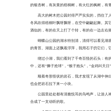
的银杏树，有灰黄的梧桐树，有火红的枫树，有
高大的树木把公园封得严严实实的，挡住了人
冬风吹得梧桐叶飘呀飘呀，在空中翩翩起舞。其
酒似的，有的在天上打了个转，有的在一边左右
蝴蝶山公园的湖水特别清，清得可以看见湖
的青苔。湖面上还飘着浮萍，我用石子扔它们，
绕过小湖，我们看到了千奇百怪的石头：有
中，还有“狮子抢球”，“猴子抱头”，“金鸡叫天日
顺着奇形怪状的岩石，我才发现了从湖中伸
也会把岩石拉下来一小块。
公园里处处都有清脆悦耳的鸟鸣声，让游人
合成了一支动听的歌。