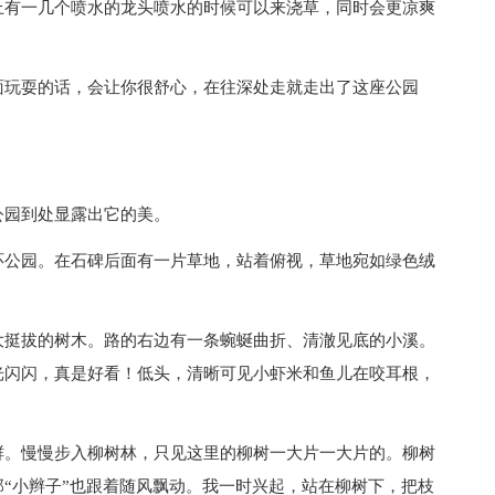
上有一几个喷水的龙头喷水的时候可以来浇草，同时会更凉爽
面玩耍的话，会让你很舒心，在往深处走就走出了这座公园
公园到处显露出它的美。
环公园。在石碑后面有一片草地，站着俯视，草地宛如绿色绒
大挺拔的树木。路的右边有一条蜿蜒曲折、清澈见底的小溪。
光闪闪，真是好看！低头，清晰可见小虾米和鱼儿在咬耳根，
鲜。慢慢步入柳树林，只见这里的柳树一大片一大片的。柳树
“小辫子”也跟着随风飘动。我一时兴起，站在柳树下，把枝