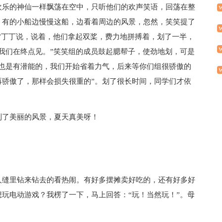
欢乐的神仙一样飘荡在空中，只听他们的欢声笑语，回荡在整
，有的小船边慢慢这船，边看着周边的风景，忽然，笑笑提了
！”丁丁说，说着，他们拿起双桨，费力地拼搏着，划了一半，
我们在终点见。”笑笑组的成员鼓起腮帮子，使劲地划，可是
们也是有潜能的，我们开始省着力气，后来等你们组很骄傲的
再骄傲了，那样会损失很重的”。划了很长时间，同学们才依
到了美丽的风景，夏天真美呀！
人缝里钻来钻去的看热闹。有好多摆摊卖好吃的，还有好多好
玩电动游戏？我楞了一下，马上回答：“玩！当然玩！”。母