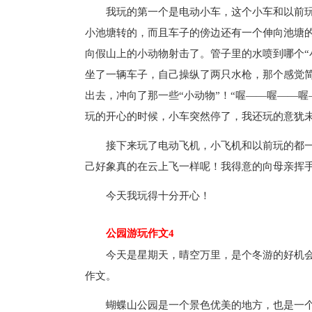
我玩的第一个是电动小车，这个小车和以前
小池塘转的，而且车子的傍边还有一个伸向池塘
向假山上的小动物射击了。管子里的水喷到哪个“小
坐了一辆车子，自己操纵了两只水枪，那个感觉
出去，冲向了那一些“小动物”！“喔——喔——喔
玩的开心的时候，小车突然停了，我还玩的意犹
接下来玩了电动飞机，小飞机和以前玩的都
己好象真的在云上飞一样呢！我得意的向母亲挥
今天我玩得十分开心！
公园游玩作文4
今天是星期天，晴空万里，是个冬游的好机
作文。
蝴蝶山公园是一个景色优美的地方，也是一