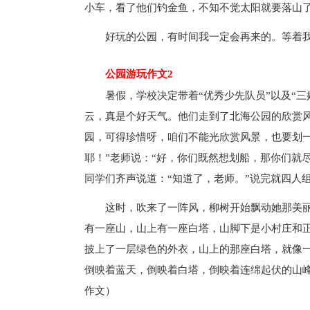
小车，看了他们钓金鱼，不知不觉太阳就要落山
好玩的公园，有时间我一定会再来的。等着
公园游玩作文2
暑假，学校决定带着“优秀少先队员”以及“
云，真是个好天气。他们走到了北海公园的欣赏
园，可得珍惜呀，咱们不能光欣赏风景，也要划一
耶！”老师说：“好，你们既然想划船，那你们就
同学们齐声说道：“知道了，老师。”说完就四人
这时，吹来了一阵风，柳树开始飘动她那美
有一座山，山上有一座白塔，山脚下是小村庄和
披上了一层绿色的外衣，山上的那座白塔，就像
倒映着蓝天，倒映着白塔，倒映着连绵起伏的山
作文）