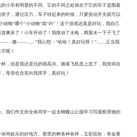
玩的小车有明显的不同。它的不同之处就在于它的车子是围着
的管子，通过压力，车子转起来的时候，只要按动开关就可以
动物”哪个“小动物”就“叫”！这个游戏还真是好玩，我自己
简直爽呆了！小车开动了！我抠动了水枪，两股水一下子飞了
——；嗷——……”我心想：“哈哈！真好玩呀！”……正当我
未尽呢！
一样，但是我还是玩的很高兴。随着飞机忽上忽下，我觉得自
手，母亲也含笑向我挥手，真好玩！
会。我们作文班全体同学一起去蝴蝶山公园学习写观察景物的
个休闲娱乐的好地方。那里的树各种各样，五彩缤纷：有金黄