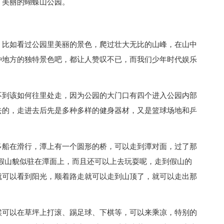
了美丽的蝴蝶山公园。
，比如看过公园里美丽的景色，爬过壮大无比的山峰，在山中
种地方的独特景色吧，都让人赞叹不已，而我们少年时代娱乐
不到该如何往里处走，因为公园的大门口有四个进入公园内部
去的，走进去后先是多种多样的健身器材，又是篮球场地和乒
多船在滑行，潭上有一个圆形的桥，可以走到潭对面，过了那
假山貌似驻在潭面上，而且还可以上去玩耍呢，走到假山的
就可以看到阳光，顺着路走就可以走到山顶了，就可以走出那
候可以在草坪上打滚、踢足球、下棋等，可以来乘凉，特别的