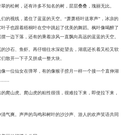
青翠的松树，还有许多不知名的树，层层叠叠，瑰丽无比。
们的视线，遮住了蓝蓝的天空。“萧萧梧叶送寒声”，冰凉的
它叶子也跟着梧桐叶在空中跳起了优美的舞蹈。枫叶像喝醉了
摇摆一边下落，还有的乘着凉风一直飘向高远的蓝蓝的天空。
底的沙石、鱼虾。再仔细往水深处望去，湖底还长着又松又软
它们散开一下子又拼成一整大块。
的像一位仙女在弹琴，有的像猴子捞月一样一个接一个直伸湖
”……
出的爬山虎。爬山虎的粘性很强，很难拉下来，即使拉下来，
神清气爽。声声的鸟鸣和树叶的沙沙声、游人的欢声笑语共同