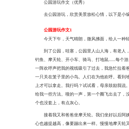
公园游玩作文（优秀）
去公园游玩，欣赏美景放松心情，以下是小
公园游玩作文1
今天下午，天气晴朗，微风拂面，给人一种
到了公园，哇塞，公园里人山人海，有老人
钓鱼、摩天轮、开小车、骑马、打地鼠......
一阵欢呼声把我的视线吸引了过去，我急忙拉着
一只关在笼子里的小鸟。人们在为他欢呼。看到
上才可以拿走。我行吗？试试看，母亲鼓励我说
给我一些方法。嗖的一声，第一个圈飞出去了，
个也没套上，有点灰心。
接着我又和爸爸坐摩天轮。我们坐好以后阿
心也越提越高，像要蹦出来一样。慢慢地摩天轮